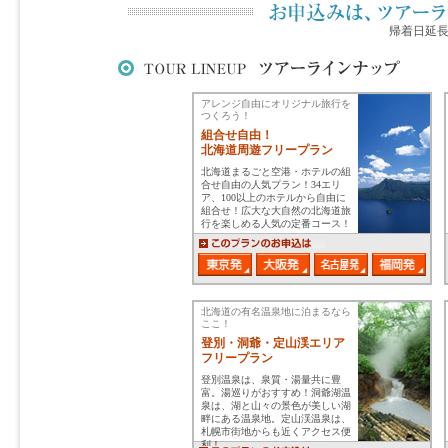
帰着日延
アレンジ自由にオリジナル旅行を
つくろう！
組合せ自由！
北海道周遊フリープラン
北海道まるごと空港・ホテルの組
合せ自由の人気プラン！34エリ
ア、100以上のホテルから自由に
組合せ！広大な大自然の北海道旅
行を楽しめる人気の定番コース！
北海道の有名温泉地に泊まるなら
ここ！
登別・洞爺・定山渓エリア
フリープラン
登別温泉は、泉質・湯量共に豊
富。湯巡りがおすすめ！洞爺湖温
泉は、湖と山々の景色が美しい湖
畔にある温泉地。定山渓温泉は、
札幌市街地からも近くアクセス便
利！