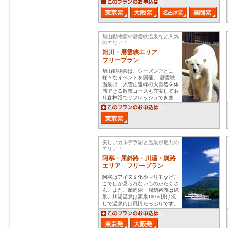
旭山動物園や層雲峡温泉など人気
のエリア！
旭川・層雲峡エリア
フリープラン
旭山動物園は、シーズンごとに
様々なイベントを開催。 層雲峡
温泉は、大雪山連峰の大自然を体
感できる散策コースも充実してお
り森林浴でリフレッシュできま
す。
美しいカルデラ湖と温泉が魅力の
エリア！
阿寒・屈斜路・川湯・釧路
エリア フリープラン
阿寒はアイヌ文化やマリモなどこ
こでしか見られないものがたくさ
ん。また、摩周湖・屈斜路湖は絶
景。川湯温泉は源泉100％掛け流
しで温泉街は風情たっぷりです。